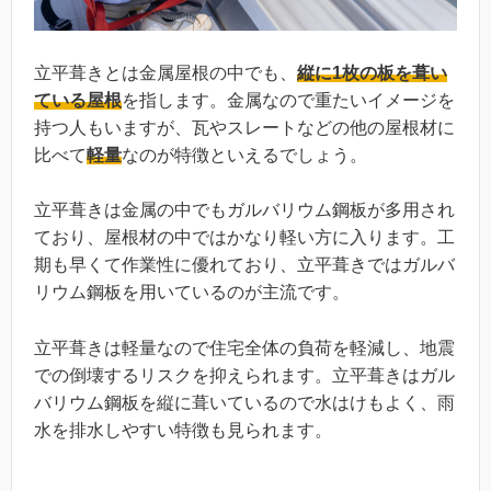
立平葺きとは金属屋根の中でも、
縦に
1
枚の板を葺い
ている屋根
を指します。金属なので重たいイメージを
持つ人もいますが、瓦やスレートなどの他の屋根材に
比べて
軽量
なのが特徴といえるでしょう。
立平葺きは金属の中でもガルバリウム鋼板が多用され
ており、屋根材の中ではかなり軽い方に入ります。工
期も早くて作業性に優れており、立平葺きではガルバ
リウム鋼板を用いているのが主流です。
立平葺きは軽量なので住宅全体の負荷を軽減し、地震
での倒壊するリスクを抑えられます。立平葺きはガル
バリウム鋼板を縦に葺いているので水はけもよく、雨
水を排水しやすい特徴も見られます。